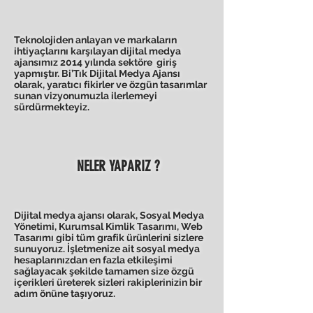
Teknolojiden anlayan ve markaların
ihtiyaçlarını karşılayan dijital medya
ajansımız 2014 yılında sektöre giriş
yapmıştır. Bi’Tık Dijital Medya Ajansı
olarak, yaratıcı fikirler ve özgün tasarımlar
sunan vizyonumuzla ilerlemeyi
sürdürmekteyiz.
NELER YAPARIZ ?
Dijital medya ajansı olarak, Sosyal Medya
Yönetimi, Kurumsal Kimlik Tasarımı, Web
Tasarımı gibi tüm grafik ürünlerini sizlere
sunuyoruz. İşletmenize ait sosyal medya
hesaplarınızdan en fazla etkileşimi
sağlayacak şekilde tamamen size özgü
içerikleri üreterek sizleri rakiplerinizin bir
adım önüne taşıyoruz.