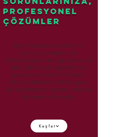
Sorunlarınıza,
Profesyonel
Çözümler
Dijital ihtiyaçlarınıza çözüm üreten
uluslararası deneyime sahip
ekibimizle bugüne kadar çoğu referans ile
gelen, 200'den fazla müşterimize fark
yaratan projeler ürettik. Sizi dinliyor,
anlıyor ve rakiplerinizin ötesine taşımak
için özgün tasarımlar üretiyoruz. Kalitenizi
dijitalde de arttırmak için,
Keşfet