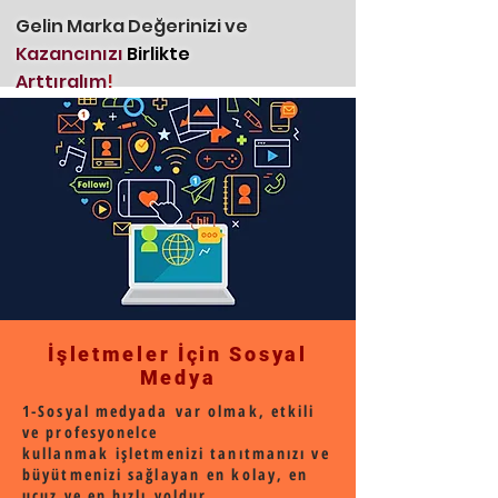
Gelin Marka Değerinizi ve
Kazancınızı
Birlikte
Arttıralım
!
İşletmeler İçin Sosyal
Medya
1-Sosyal medyada var olmak, etkili
ve profesyonelce
kullanmak işletmenizi tanıtmanızı ve
büyütmenizi sağlayan en kolay, en
ucuz ve en hızlı yoldur.